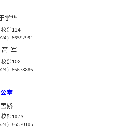
 于学华
校部114
624
）
86592991
 高 军
校部102
624
）
86578886
办公室
李雪娇
校部1
02A
624
）
86570105